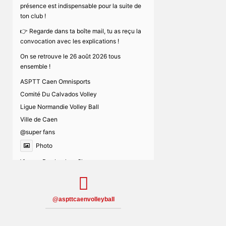
présence est indispensable pour la suite de
ton club !
👉 Regarde dans ta boîte mail, tu as reçu la
convocation avec les explications !
On se retrouve le 26 août 2026 tous
ensemble !
ASPTT Caen Omnisports
Comité Du Calvados Volley
Ligue Normandie Volley Ball
Ville de Caen
@super fans
Photo
View on Facebook
·
Share
ASPTT Caen Volleyball
@aspttcaenvolleyball
3 weeks ago
N'hésitez pas à candidater si vous voulez