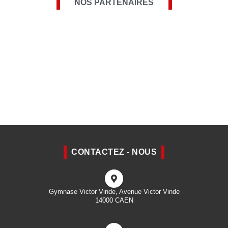
NOS PARTENAIRES
Omnisports
po
Comité Du Calvados
Volley
ol
Ligue Normandie Volley Ball
B
Ville
de Caen
Caen
Photo
View on Facebook
·
Share
ASPTT Caen Volleyball
4 weeks ago
✨ Anniversaire du club ✨
Merci Bilal et félicitations pour ce visuel que
tu nous as proposé et qui a remporté le
CONTACTEZ - NOUS
challenge organisé sur les réseaux !
On retrouvera donc ce logo pour toutes les
animations prévues à la rentrée pour
célébrer nos 50 ans ! Restez connectés !
Gymnase Victor Vinde, Avenue Victor Vinde
14000 CAEN
ASPTT Caen Omnisports
Comité Du Calvados Volley