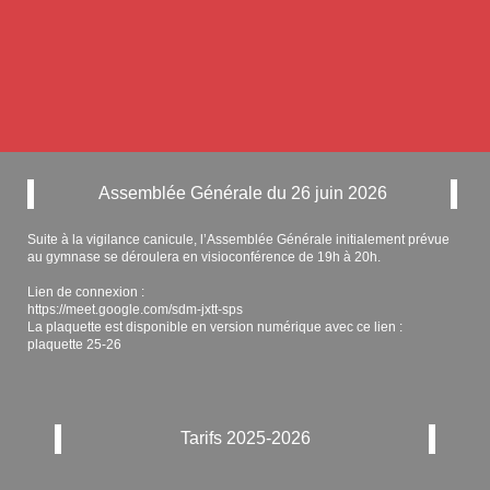
Assemblée Générale du 26 juin 2026
Suite à la vigilance canicule, l’Assemblée Générale initialement prévue
au gymnase se déroulera en visioconférence de 19h à 20h.
Lien de connexion :
https://meet.google.com/sdm-jxtt-sps
La plaquette est disponible en version numérique avec ce lien :
plaquette 25-26
Tarifs 2025-2026