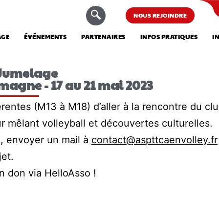
NOUS REJOINDRE
AGE
ÉVÉNEMENTS
PARTENAIRES
INFOS PRATIQUES
I
 Jumelage
emagne - 17 au 21 mai 2023
rentes (M13 à M18) d’aller à la rencontre du cl
r mêlant volleyball et découvertes culturelles.
s), envoyer un mail à
contact@aspttcaenvolley.fr
et.
n don via HelloAsso !