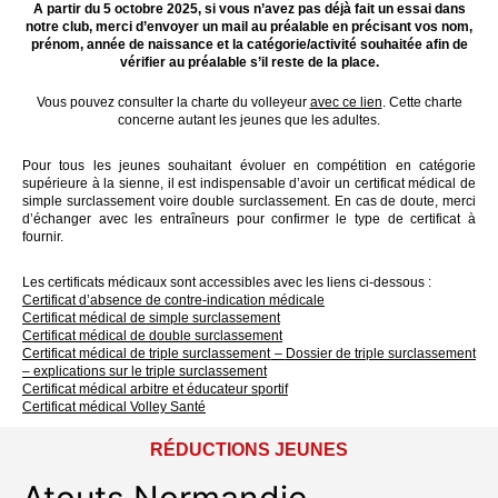
A partir du 5 octobre 2025, si vous n’avez pas déjà fait un essai dans
notre club, merci d’envoyer un mail au préalable en précisant vos nom,
prénom, année de naissance et la catégorie/activité souhaitée afin de
vérifier au préalable s’il reste de la place.
Vous pouvez consulter la charte du volleyeur
avec ce lien
. Cette charte
concerne autant les jeunes que les adultes.
Pour tous les jeunes souhaitant évoluer en compétition en catégorie
supérieure à la sienne, il est indispensable d’avoir un certificat médical de
simple surclassement voire double surclassement. En cas de doute, merci
d’échanger avec les entraîneurs pour confirmer le type de certificat à
fournir.
Les certificats médicaux sont accessibles avec les liens ci-dessous :
Certificat d’absence de contre-indication médicale
Certificat médical de simple surclassement
Certificat médical de double surclassement
Certificat médical de triple surclassement
–
Dossier de triple surclassement
–
explications sur le triple surclassement
Certificat médical arbitre et éducateur sportif
Certificat médical Volley Santé
RÉDUCTIONS JEUNES
Atouts Normandie