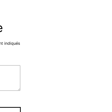
e
nt indiqués