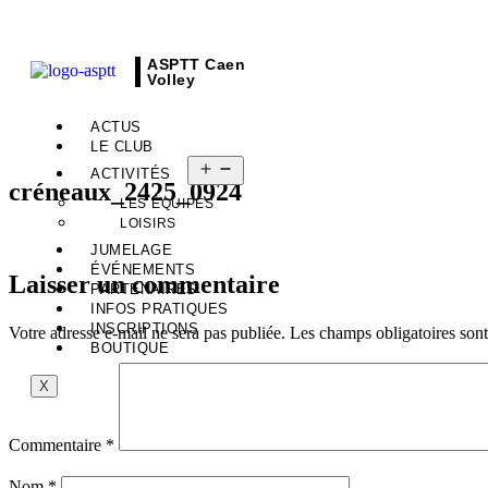
ASPTT Caen
Volley
ACTUS
LE CLUB
ACTIVITÉS
créneaux_2425_0924
LES ÉQUIPES
LOISIRS
JUMELAGE
ÉVÉNEMENTS
Laisser un commentaire
PARTENAIRES
INFOS PRATIQUES
INSCRIPTIONS
Votre adresse e-mail ne sera pas publiée.
Les champs obligatoires son
BOUTIQUE
X
Commentaire
*
Nom
*