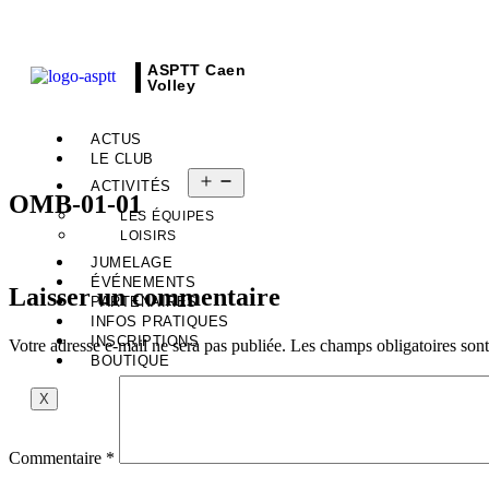
ASPTT Caen
Volley
ACTUS
LE CLUB
ACTIVITÉS
OMB-01-01
LES ÉQUIPES
LOISIRS
JUMELAGE
ÉVÉNEMENTS
Laisser un commentaire
PARTENAIRES
INFOS PRATIQUES
INSCRIPTIONS
Votre adresse e-mail ne sera pas publiée.
Les champs obligatoires son
BOUTIQUE
X
Commentaire
*